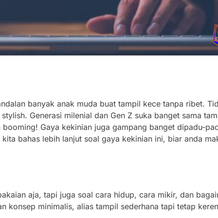
 andalan banyak anak muda buat tampil kece tanpa ribet. Ti
p stylish. Generasi milenial dan Gen Z suka banget sama tamp
makin booming! Gaya kekinian juga gampang banget dipadu-p
kita bahas lebih lanjut soal gaya kekinian ini, biar anda m
pakaian aja, tapi juga soal cara hidup, cara mikir, dan bag
n konsep minimalis, alias tampil sederhana tapi tetap keren