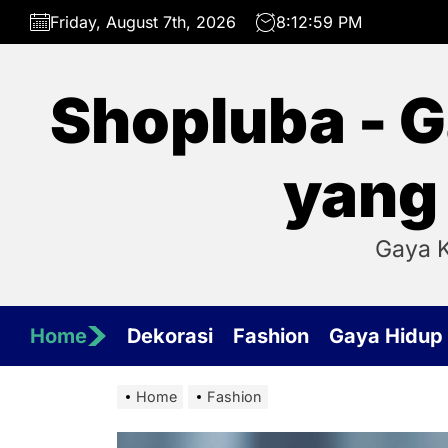
Skip
Friday, August 7th, 2026
8:13:00 PM
to
the
content
Shopluba - G
yang
Gaya K
Home
Dekorasi
Fashion
Gaya Hidup
Home
Fashion