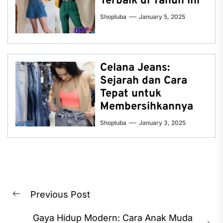
Terbaik di Tahun ini
Shopluba
January 5, 2025
Celana Jeans:
Sejarah dan Cara
Tepat untuk
Membersihkannya
Shopluba
January 3, 2025
Post
Previous Post
navigation
Previous
post:
Gaya Hidup Modern: Cara Anak Muda