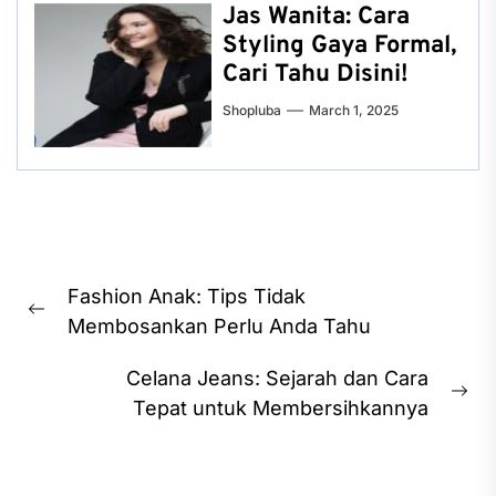
Jas Wanita: Cara
Styling Gaya Formal,
Cari Tahu Disini!
Shopluba
March 1, 2025
Post
Fashion Anak: Tips Tidak
navigation
Previous
Membosankan Perlu Anda Tahu
post:
Celana Jeans: Sejarah dan Cara
Ne
Tepat untuk Membersihkannya
pos