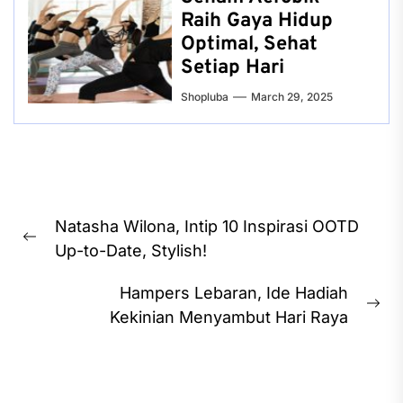
Raih Gaya Hidup
Optimal, Sehat
Setiap Hari
Shopluba
March 29, 2025
Post
Natasha Wilona, Intip 10 Inspirasi OOTD
navigation
Previous
Up-to-Date, Stylish!
post:
Hampers Lebaran, Ide Hadiah
Ne
Kekinian Menyambut Hari Raya
pos