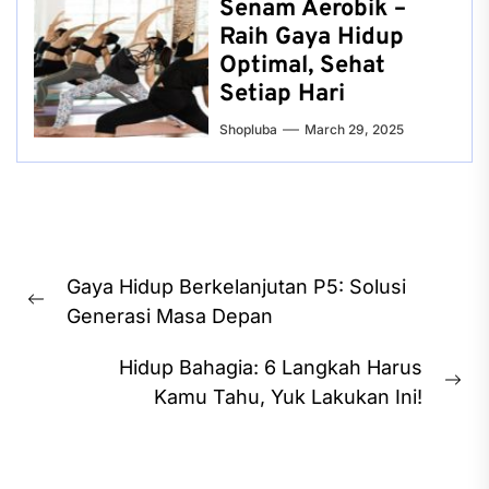
Senam Aerobik –
Raih Gaya Hidup
Optimal, Sehat
Setiap Hari
Shopluba
March 29, 2025
Post
Gaya Hidup Berkelanjutan P5: Solusi
navigation
Previous
Generasi Masa Depan
post:
Hidup Bahagia: 6 Langkah Harus
Ne
Kamu Tahu, Yuk Lakukan Ini!
pos