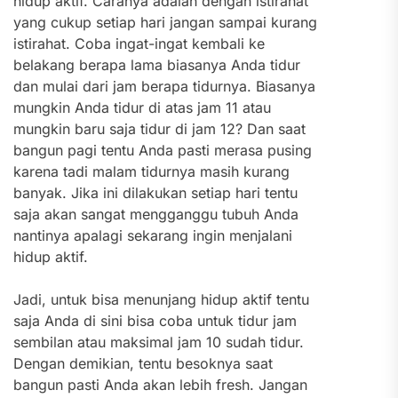
hidup aktif. Caranya adalah dengan istirahat
yang cukup setiap hari jangan sampai kurang
istirahat.
Coba ingat-ingat kembali ke
belakang berapa lama biasanya Anda tidur
dan mulai dari jam berapa tidurnya. Biasanya
mungkin Anda tidur di atas jam 11 atau
mungkin baru saja tidur di jam 12?
Dan saat
bangun pagi tentu Anda pasti merasa pusing
karena tadi malam tidurnya masih kurang
banyak. Jika ini dilakukan setiap hari tentu
saja akan sangat mengganggu tubuh Anda
nantinya apalagi sekarang ingin menjalani
hidup aktif.
Jadi, untuk bisa menunjang hidup aktif tentu
saja Anda di sini bisa coba untuk tidur jam
sembilan atau maksimal jam 10 sudah tidur.
Dengan demikian, tentu besoknya saat
bangun pasti Anda akan lebih fresh.
Jangan