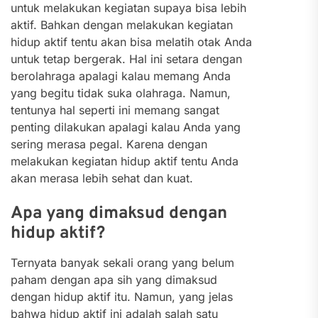
untuk melakukan kegiatan supaya bisa lebih
aktif.
Bahkan dengan melakukan kegiatan
hidup aktif tentu akan bisa melatih otak Anda
untuk tetap bergerak. Hal ini setara dengan
berolahraga apalagi kalau memang Anda
yang begitu tidak suka olahraga.
Namun,
tentunya hal seperti ini memang sangat
penting dilakukan apalagi kalau Anda yang
sering merasa pegal. Karena dengan
melakukan kegiatan hidup aktif tentu Anda
akan merasa lebih sehat dan kuat.
Apa yang dimaksud dengan
hidup aktif?
Ternyata banyak sekali orang yang belum
paham dengan apa sih yang dimaksud
dengan hidup aktif itu. Namun, yang jelas
bahwa hidup aktif ini adalah salah satu