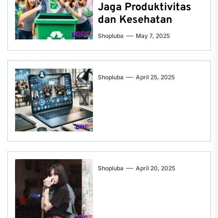
Jaga Produktivitas
dan Kesehatan
Shopluba
May 7, 2025
Shopluba
April 25, 2025
Shopluba
April 20, 2025