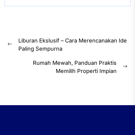
Post
Liburan Ekslusif – Cara Merencanakan Ide
navigation
Previous
Paling Sempurna
post:
Rumah Mewah, Panduan Praktis
Ne
Memilih Properti Impian
pos