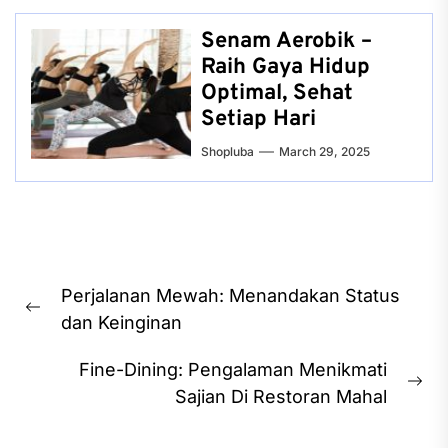
Senam Aerobik –
Raih Gaya Hidup
Optimal, Sehat
Setiap Hari
Shopluba
March 29, 2025
Post
Perjalanan Mewah: Menandakan Status
navigation
Previous
dan Keinginan
post:
Fine-Dining: Pengalaman Menikmati
Ne
Sajian Di Restoran Mahal
pos