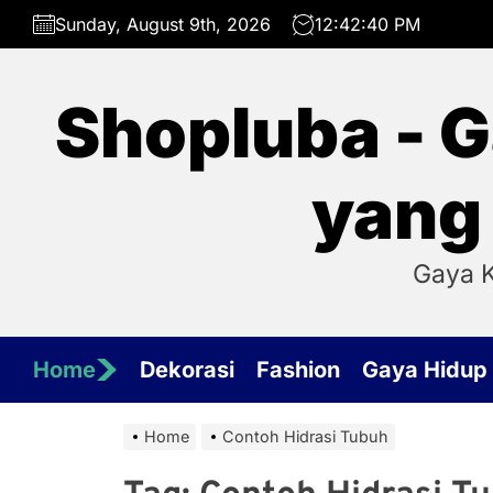
Skip
Sunday, August 9th, 2026
12:42:40 PM
to
the
content
Shopluba - G
yang
Gaya K
Home
Dekorasi
Fashion
Gaya Hidup
Home
Contoh Hidrasi Tubuh