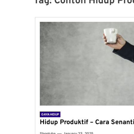
Tag:
Contoh Hidup Pro
GAYA HIDUP
Hidup Produktif – Cara Senant
Shopluba
January 23, 2025