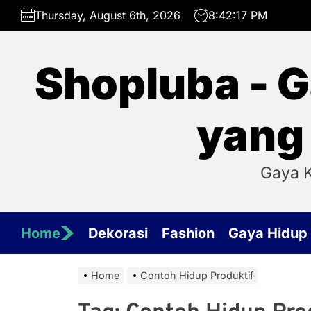
Skip
Thursday, August 6th, 2026
8:42:17 PM
to
the
content
Shopluba - G
yang
Gaya K
Home
Dekorasi
Fashion
Gaya Hidup
Home
Contoh Hidup Produktif