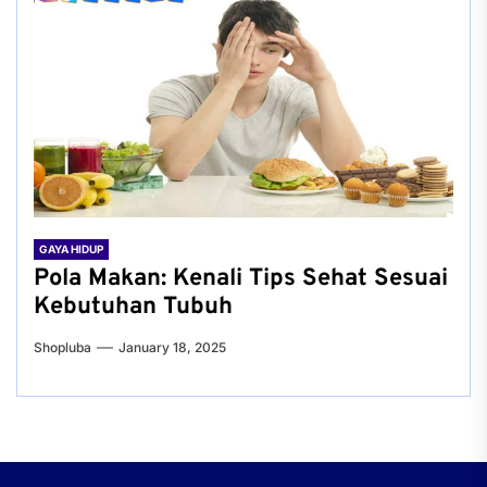
GAYA HIDUP
Pola Makan: Kenali Tips Sehat Sesuai
Kebutuhan Tubuh
Shopluba
January 18, 2025