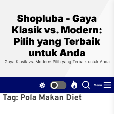
Skip
to
the
Shopluba - Gaya
content
Klasik vs. Modern:
Pilih yang Terbaik
untuk Anda
Gaya Klasik vs. Modern: Pilih yang Terbaik untuk Anda
Menu
Tag:
Pola Makan Diet